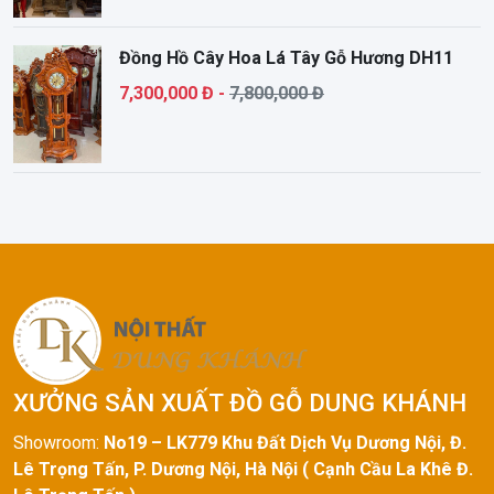
Đồng Hồ Cây Hoa Lá Tây Gỗ Hương DH11
7,300,000 Đ -
7,800,000 Đ
XƯỞNG SẢN XUẤT ĐỒ GỖ DUNG KHÁNH
Showroom
:
No19 – LK779 Khu Đất Dịch Vụ Dương Nội, Đ.
Lê Trọng Tấn, P. Dương Nội, Hà Nội ( Cạnh Cầu La Khê Đ.