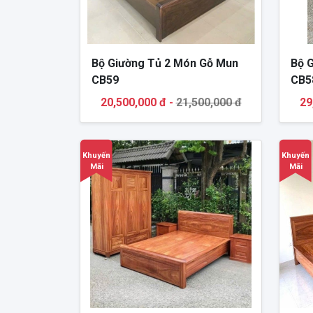
Bộ Giường Tủ 2 Món Gỗ Mun
Bộ 
CB59
CB5
20,500,000 đ -
21,500,000 đ
29
Khuyến
Khuyến
Mãi
Mãi