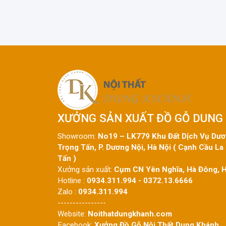
XƯỞNG SẢN XUẤT ĐỒ GỖ DUNG
Showroom
:
No19 – LK779 Khu Đất Dịch Vụ Dươn
Trọng Tấn, P. Dương Nội, Hà Nội ( Cạnh Cầu La
Tấn )
Xưởng sản xuất
:
Cụm CN Yên Nghĩa, Hà Đông, H
Hotline
:
0934.311.994 - 0372.13.6666
Zalo :
0934.311.994
----------------
Website:
Noithatdungkhanh.com
Facebook:
Xưởng Đồ Gỗ Nội Thất Dung Khánh