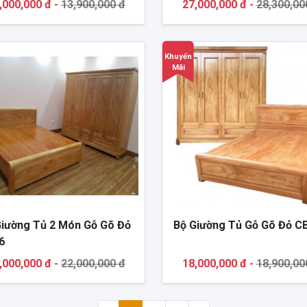
,000,000 đ -
13,900,000 đ
27,000,000 đ -
28,300,00
Khuyến
Mãi
Giường Tủ 2 Món Gỗ Gõ Đỏ
Bộ Giường Tủ Gỗ Gõ Đỏ C
6
,000,000 đ -
22,000,000 đ
18,000,000 đ -
18,900,00