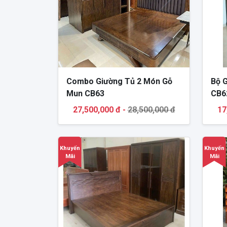
Combo Giường Tủ 2 Món Gỗ
Bộ 
Mun CB63
CB6
27,500,000 đ -
28,500,000 đ
17
Khuyến
Khuyến
Mãi
Mãi