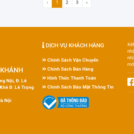
‹
1
2
3
›
DỊCH VỤ KHÁCH HÀNG
Kết
nhậ
nhữ
Chính Sách Vận Chuyển
mới
 KHÁNH
Chính Sách Bán Hàng
Hình Thức Thanh Toán
g Nội, Đ. Lê
Chính Sách Bảo Mật Thông Tin
 Khê Đ. Lê Trọng
à Nội