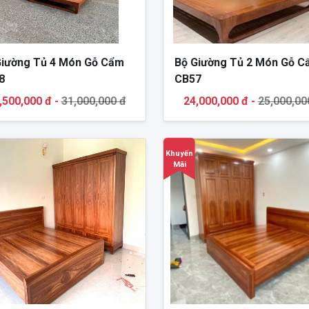
Giường Tủ 4 Món Gỗ Cẩm
Bộ Giường Tủ 2 Món Gỗ 
8
CB57
,500,000 đ -
31,000,000 đ
24,000,000 đ -
25,000,00
Khuyến
Mãi