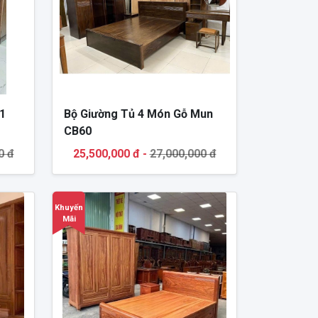
1
Bộ Giường Tủ 4 Món Gỗ Mun
CB60
0 đ
25,500,000 đ -
27,000,000 đ
Khuyến
Mãi