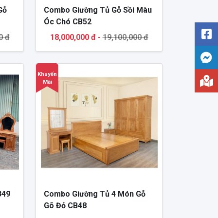
Gỗ
Combo Giường Tủ Gỗ Sồi Màu
Óc Chó CB52
0 đ
18,000,000 đ -
19,100,000 đ
Khuyến
Mãi
B49
Combo Giường Tủ 4 Món Gỗ
Gõ Đỏ CB48