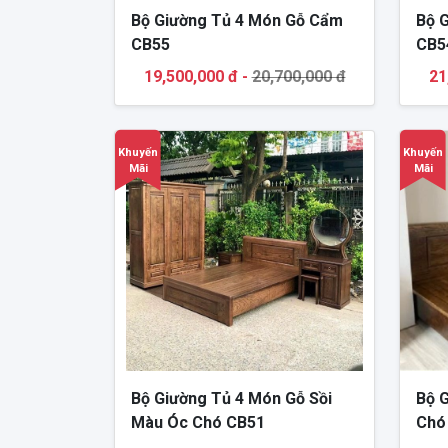
Bộ Giường Tủ 4 Món Gỗ Cẩm
Bộ 
CB55
CB5
19,500,000 đ -
20,700,000 đ
21
Khuyến
Khuyến
Mãi
Mãi
Bộ Giường Tủ 4 Món Gỗ Sồi
Bộ 
Màu Óc Chó CB51
Chó