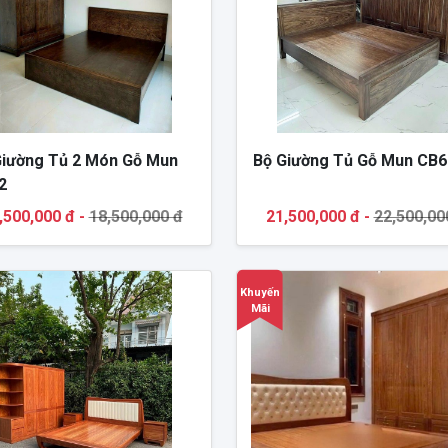
Giường Tủ 2 Món Gỗ Mun
Bộ Giường Tủ Gỗ Mun CB6
2
,500,000 đ -
18,500,000 đ
21,500,000 đ -
22,500,00
Khuyến
Mãi