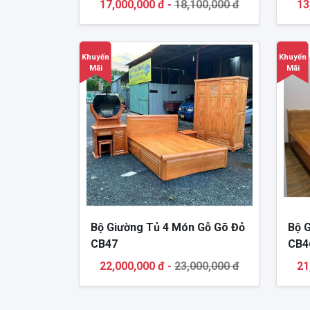
17,000,000 đ -
18,100,000 đ
13
Khuyến
Khuyến
Mãi
Mãi
Bộ Giường Tủ 4 Món Gỗ Gõ Đỏ
Bộ 
CB47
CB4
22,000,000 đ -
23,000,000 đ
21