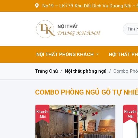
No19 – LK779 Khu Đất Dịch Vụ Dương Nội – Đ
NỘI THẤT PHÒNG KHÁCH
NỘI THẤT P
Trang Chủ
Nội thất phòng ngủ
Combo Phòn
COMBO PHÒNG NGỦ GỖ TỰ NHI
Khuyến
Khuyến
Mãi
Mãi