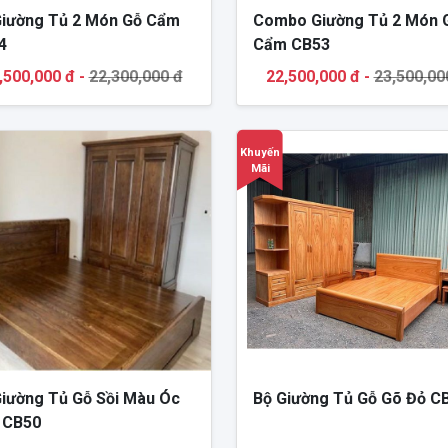
Giường Tủ 2 Món Gỗ Cẩm
Combo Giường Tủ 2 Món 
4
Cẩm CB53
,500,000 đ -
22,300,000 đ
22,500,000 đ -
23,500,00
Khuyến
Mãi
Giường Tủ Gỗ Sồi Màu Óc
Bộ Giường Tủ Gỗ Gõ Đỏ C
 CB50