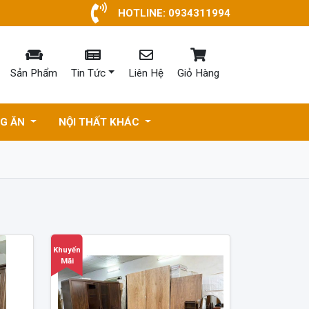
HOTLINE: 0934311994
Sản Phẩm
Tin Tức
Liên Hệ
Giỏ Hàng
NG ĂN
NỘI THẤT KHÁC
Khuyến
Mãi