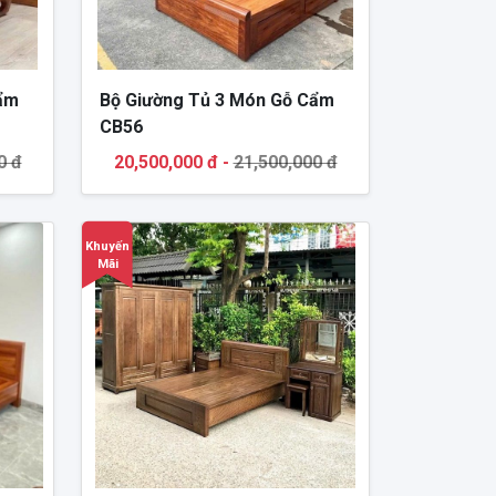
Cẩm
Bộ Giường Tủ 3 Món Gỗ Cẩm
CB56
0 đ
20,500,000 đ -
21,500,000 đ
Khuyến
Mãi