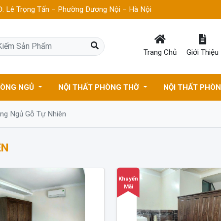
. Lê Trọng Tấn – Phường Dương Nội – Hà Nội
Trang Chủ
Giới Thiệu
HÒNG NGỦ
NỘI THẤT PHÒNG THỜ
NỘI THẤT PHÒ
g Ngủ Gỗ Tự Nhiên
ÊN
Khuyến
Mãi