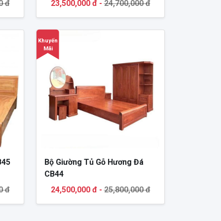
0 đ
23,500,000 đ -
24,700,000 đ
Khuyến
Mãi
B45
Bộ Giường Tủ Gỗ Hương Đá
CB44
0 đ
24,500,000 đ -
25,800,000 đ